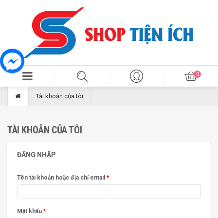
Tài khoản của tôi
TÀI KHOẢN CỦA TÔI
ĐĂNG NHẬP
Tên tài khoản hoặc địa chỉ email
*
Mật khẩu
*