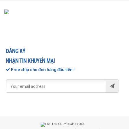
ĐĂNG KÝ
NHẬN TIN KHUYẾN MẠI
Free ship cho đơn hàng đầu tiên !