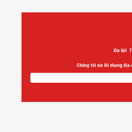
Xin lỗi! 
Chúng tôi xin lỗi nhưng địa 
Tìm
kiếm
cho:
SẢN PHẨM LIÊN QUAN