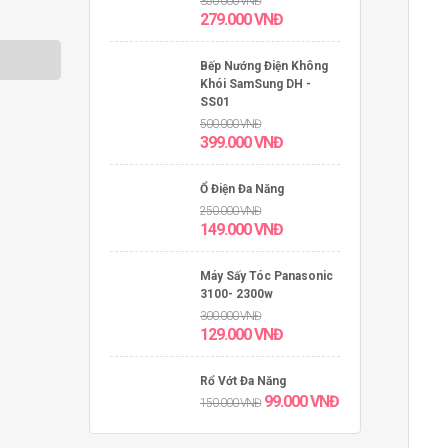
350.000
VNĐ
279.000
VNĐ
Bếp Nướng Điện Không
Khói SamSung DH -
SS01
500.000
VNĐ
399.000
VNĐ
Ổ Điện Đa Năng
250.000
VNĐ
149.000
VNĐ
Máy Sấy Tóc Panasonic
3100- 2300w
300.000
VNĐ
129.000
VNĐ
Rổ Vớt Đa Năng
99.000
VNĐ
150.000
VNĐ