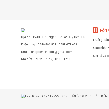
-34%
-
Kéo Đa Năng
23
165
Rổ vớt đa năng
150.000
VNĐ
Clever Cutter
99.000
VNĐ
HỖ T
THÊM VÀO GIỎ
THÊM VÀO GIỎ
Lược tạo kiểu tóc
258.000
VNĐ
Địa chỉ
: P413 - D2 - Ngõ 9 -Khuất Duy Tiến -HN
180.000
VNĐ
-30%
-
đa năng Nova LS-
Chổi quét nhà
29
Hướng dẫn
199
189 (Hồng)
thông minh
Điện thoại
: 0946 566 828 - 0983 678 693
Giao nhận 
Email
: shoptienich.com@gmail.com
Đổi trả và 
THÊM VÀO GIỎ
THÊM VÀO GIỎ
Mở cửa
: Thứ 2 - Thứ 7, 08:00 - 17:00
SHOP TIỆN ÍCH
© 2018 PHÁT TRIỂN 