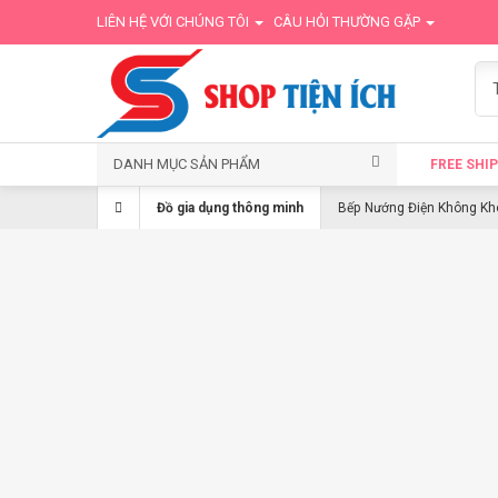
LIÊN HỆ VỚI CHÚNG TÔI
CÂU HỎI THƯỜNG GẶP
DANH MỤC SẢN PHẨM
FREE SHIP
Đồ gia dụng thông minh
Bếp Nướng Điện Không Kh