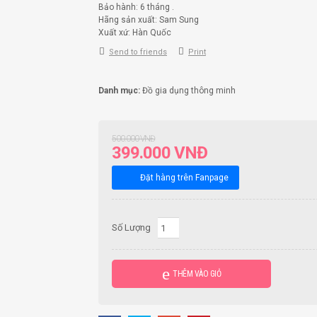
Bảo hành: 6 tháng .
Hãng sản xuất: Sam Sung
Xuất xứ: Hàn Quốc
Send to friends
Print
Danh mục:
Đồ gia dụng thông minh
500.000
VNĐ
399.000
VNĐ
Đặt hàng trên Fanpage
Số Lượng
THÊM VÀO GIỎ