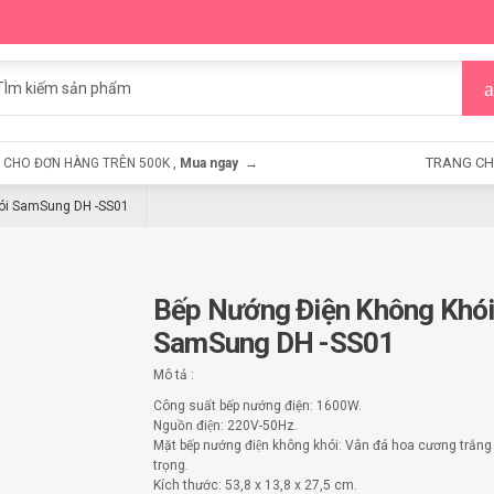
TRANG C
CHO ĐƠN HÀNG TRÊN 500K ,
Mua ngay →
ói SamSung DH -SS01
Bếp Nướng Điện Không Khó
SamSung DH -SS01
Mô tả :
Công suất bếp nướng điện: 1600W.
Nguồn điện: 220V-50Hz.
Mặt bếp nướng điện không khói: Vân đá hoa cương trắn
trọng.
Kích thước: 53,8 x 13,8 x 27,5 cm.