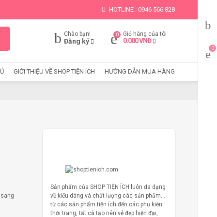
HOTLINE : 0946 566 828
Chào bạn!
Giỏ hàng của tôi
0.000
VNĐ
Đăng ký
HỦ
GIỚI THIỆU VỀ SHOP TIỆN ÍCH
HƯỚNG DẪN MUA HÀNG
i
Sản phẩm của SHOP TIỆN ÍCH luôn đa dạng
g sang
về kiểu dáng và chất lượng các sản phẩm…
từ các sản phẩm tiện ích đến các phụ kiện
thời trang, tất cả tạo nên vẻ đẹp hiện đại,