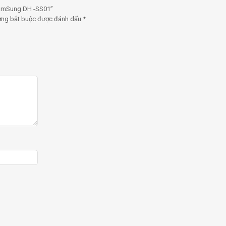
SamSung DH -SS01”
ờng bắt buộc được đánh dấu
*