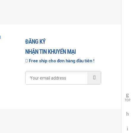
.000
VNĐ
000
VNĐ
44%
I
ĐĂNG KÝ
NHẬN TIN KHUYẾN MẠI
Free ship cho đơn hàng đầu tiên !
TOP