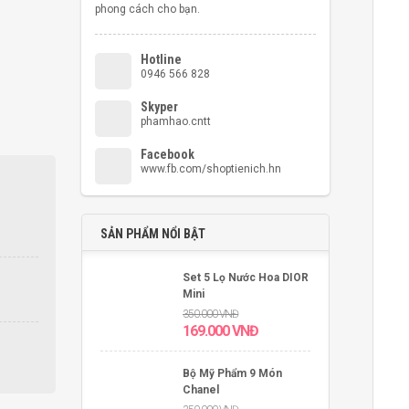
phong cách cho bạn.
Hotline
0946 566 828
Skyper
phamhao.cntt
Facebook
www.fb.com/shoptienich.hn
SẢN PHẨM NỔI BẬT
Set 5 Lọ Nước Hoa DIOR
Mini
350.000
VNĐ
169.000
VNĐ
Bộ Mỹ Phẩm 9 Món
Chanel