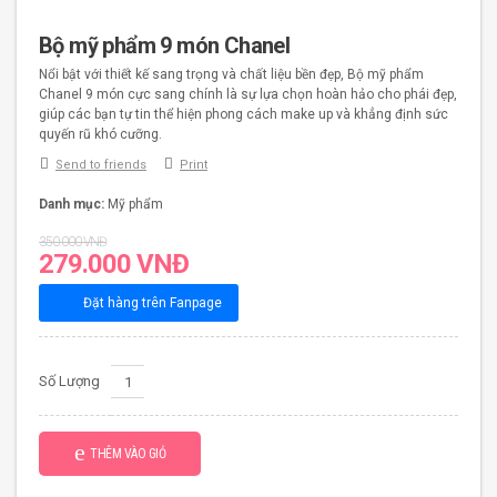
Bộ mỹ phẩm 9 món Chanel
Nổi bật với thiết kế sang trọng và chất liệu bền đẹp, Bộ mỹ phẩm
Chanel 9 món cực sang chính là sự lựa chọn hoàn hảo cho phái đẹp,
giúp các bạn tự tin thể hiện phong cách make up và khẳng định sức
quyến rũ khó cưỡng.
Send to friends
Print
Danh mục:
Mỹ phẩm
350.000
VNĐ
279.000
VNĐ
Đặt hàng trên Fanpage
Số Lượng
THÊM VÀO GIỎ