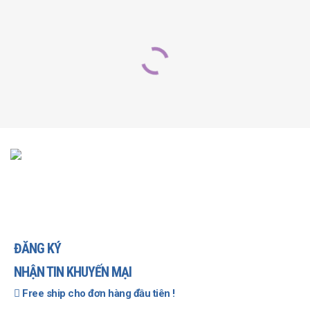
SẢN PHẨM LIÊN QUAN
-52%
Set 5 lọ nước hoa DIOR mini
NEW
169.000
VNĐ
350.000
VNĐ
THÊM VÀO GIỎ
ĐĂNG KÝ
NHẬN TIN KHUYẾN MẠI
Free ship cho đơn hàng đầu tiên !