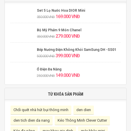
Set 5 Lọ Nước Hoa DIOR Mini
169.000
VNĐ
350.000
VNĐ
Bộ Mỹ Phẩm 9 Món Chanel
279.000
VNĐ
350.000
VNĐ
Bếp Nướng Điện Không Khói SamSung DH -SS01
399.000
VNĐ
500.000
VNĐ
Ổ Điện Đa Năng
149.000
VNĐ
250.000
VNĐ
TỪ KHÓA SẢN PHẨM
Chổi quét nhà hút bụi thông minh
den dien
den tich dien da nang
Kéo Thông Minh Clever Cutter
Kéo đa năng
may khau gia dinh
máy khâu mini