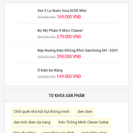
Set 5 Lọ Nước Hoa DIOR Mini
169.000
VNĐ
350.000
VNĐ
Bộ Mỹ Phẩm 9 Món Chanel
279.000
VNĐ
350.000
VNĐ
Bếp Nướng Điện Không Khói SamSung DH -SS01
399.000
VNĐ
500.000
VNĐ
Ổ Điện Đa Năng
149.000
VNĐ
250.000
VNĐ
TỪ KHÓA SẢN PHẨM
Chổi quét nhà hút bụi thông minh
den dien
den tich dien da nang
Kéo Thông Minh Clever Cutter
Kéo đa năng
may khau gia dinh
máy khâu mini