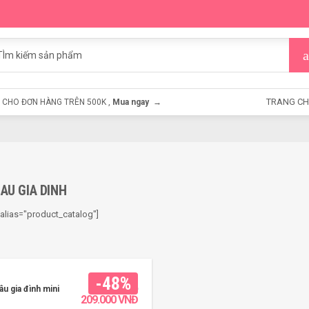
TRANG C
CHO ĐƠN HÀNG TRÊN 500K ,
Mua ngay →
AU GIA DINH
r alias="product_catalog"]
-48%
u gia đình mini
400.000
VNĐ
209.000
VNĐ