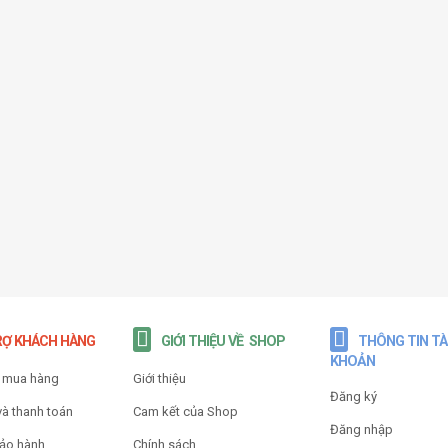
RỢ KHÁCH HÀNG
GIỚI THIỆU VỀ SHOP
THÔNG TIN TÀ
KHOẢN
 mua hàng
Giới thiệu
Đăng ký
và thanh toán
Cam kết của Shop
Đăng nhập
bảo hành
Chính sách