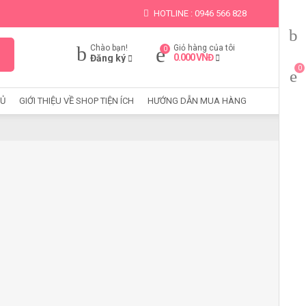
HOTLINE : 0946 566 828
Chào bạn!
Giỏ hàng của tôi
0.000
VNĐ
Đăng ký
HỦ
GIỚI THIỆU VỀ SHOP TIỆN ÍCH
HƯỚNG DẪN MUA HÀNG