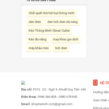
TỪ KHÓA SẢN PHẨM
Chổi quét nhà hút bụi thông minh
den dien
den tich dien da nang
Kéo Thông Minh Clever Cutter
Kéo đa năng
may khau gia dinh
máy khâu mini
tich dien
HỖ T
Địa chỉ
: P413 - D2 - Ngõ 9 -Khuất Duy Tiến -HN
Hướng dẫn
Điện thoại
: 0946 566 828 - 0983 678 693
Giao nhận 
Email
: shoptienich.com@gmail.com
Đổi trả và 