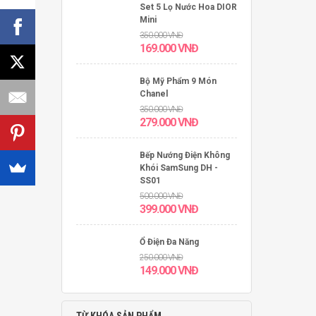
Set 5 Lọ Nước Hoa DIOR
Mini
350.000
VNĐ
169.000
VNĐ
Bộ Mỹ Phẩm 9 Món
Chanel
350.000
VNĐ
279.000
VNĐ
Bếp Nướng Điện Không
Khói SamSung DH -
SS01
500.000
VNĐ
399.000
VNĐ
Ổ Điện Đa Năng
250.000
VNĐ
149.000
VNĐ