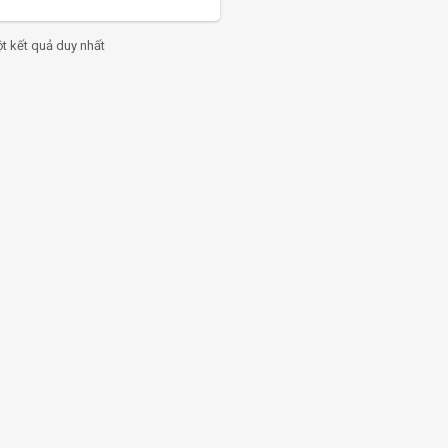
ÊM VÀO GIỎ
ột kết quả duy nhất