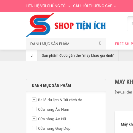
LIÊN HỆ VỚI CHÚNG TÔI
CÂU HỎI THƯỜNG GẶP
DANH MỤC SẢN PHẨM
FREE SHIP
Sản phẩm được gắn thẻ “may khau gia dinh”
MAY KH
DANH MỤC SẢN PHẨM
[rev_slide
Ba lô du lịch & Túi xách da
Cửa hàng Áo Nam
Cửa hàng Áo Nữ
Máy khâ
Cửa hàng Giày Dép