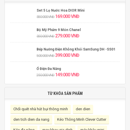
Set 5 Lọ Nước Hoa DIOR Mini
169.000
VNĐ
350.000
VNĐ
Bộ Mỹ Phẩm 9 Món Chanel
279.000
VNĐ
350.000
VNĐ
Bếp Nướng Điện Không Khói SamSung DH -SS01
399.000
VNĐ
500.000
VNĐ
Ổ Điện Đa Năng
149.000
VNĐ
250.000
VNĐ
TỪ KHÓA SẢN PHẨM
Chổi quét nhà hút bụi thông minh
den dien
den tich dien da nang
Kéo Thông Minh Clever Cutter
Kéo đa năng
may khau gia dinh
máy khâu mini